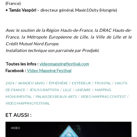
(France)
• Tamás Vaspöri
– directeur général, Maxin10sity (Hongrie)
Avec le soutien de la Région Hauts-de-France, la DRAC Hauts-de-
France, la Métropole Européenne de Lille, la Ville de Lille et le
Crédit Mutuel Nord Europe.
Installation technique son parrainée par Prodjekt.
Toutes les infos :
videomappingfestival.com
Facebook :
Video Mapping Festival
2024
AMADEO SAVIO
ÉPHÉMÈRE
EXTÉRIEUR
FRONTAL
HAUTS-
DE-FRANCE
JÉSUS S.BAPTISTA
LILLE
LINÉAIRE
MAPPING
MONUMENTAL
PALAIS DES BEAUX-ARTS
VIDEO MAPPING CONTEST
VIDEO MAPPING FESTIVAL
ET AUSSI :
VIDEO