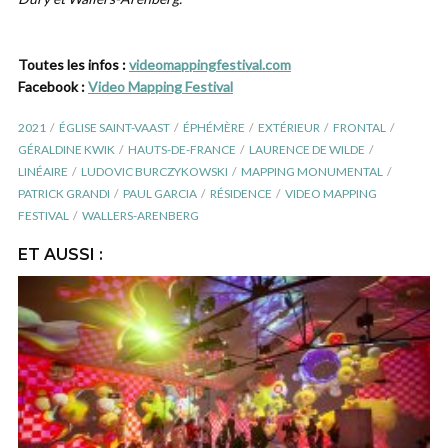
Toutes les infos :
videomappingfestival.com
Facebook :
Video Mapping Festival
2021
ÉGLISE SAINT-VAAST
ÉPHÉMÈRE
EXTÉRIEUR
FRONTAL
GÉRALDINE KWIK
HAUTS-DE-FRANCE
LAURENCE DE WILDE
LINÉAIRE
LUDOVIC BURCZYKOWSKI
MAPPING MONUMENTAL
PATRICK GRANDI
PAUL GARCIA
RÉSIDENCE
VIDEO MAPPING
FESTIVAL
WALLERS-ARENBERG
ET AUSSI :